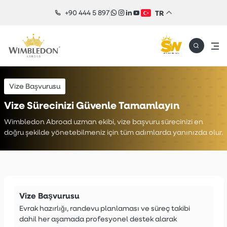
+90 444 5 897
TR
Vize Başvurusu
Vize Sürecinizi Güvenle Tamamlayın
Wimbledon Abroad uzman ekibi, vize başvuru sürecinizi en
doğru şekilde yönetebilmeniz için tüm adımlarda yanınızda olur.
Vize Başvurusu
Evrak hazırlığı, randevu planlaması ve süreç takibi
dahil her aşamada profesyonel destek alarak