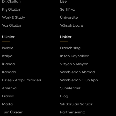
Dil Okulları
Lise
Kış Okulları
Sertifika
Work & Study
Üniversite
Yaz Okulları
Yüksek Lisans
Ülkeler
Linkler
İsviçre
Franchising
İtalya
İnsan Kaynakları
İrlanda
Vizyon & Misyon
Kanada
Wimbledon Abroad
Birleşik Arap Emirlikleri
Wimbledon Club App
Amerika
Şubelerimiz
Fransa
Blog
Malta
Sık Sorulan Sorular
Tüm Ülkeler
Partnerlerimiz