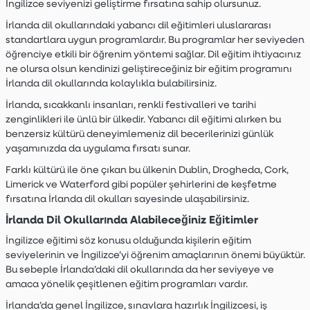
İngilizce seviyenizi geliştirme fırsatına sahip olursunuz.
İrlanda dil okullarındaki yabancı dil eğitimleri uluslararası
standartlara uygun programlardır. Bu programlar her seviyeden
öğrenciye etkili bir öğrenim yöntemi sağlar. Dil eğitim ihtiyacınız
ne olursa olsun kendinizi geliştireceğiniz bir eğitim programını
İrlanda dil okullarında kolaylıkla bulabilirsiniz.
İrlanda, sıcakkanlı insanları, renkli festivalleri ve tarihi
zenginlikleri ile ünlü bir ülkedir. Yabancı dil eğitimi alırken bu
benzersiz kültürü deneyimlemeniz dil becerilerinizi günlük
yaşamınızda da uygulama fırsatı sunar.
Farklı kültürü ile öne çıkan bu ülkenin Dublin, Drogheda, Cork,
Limerick ve Waterford gibi popüler şehirlerini de keşfetme
fırsatına İrlanda dil okulları sayesinde ulaşabilirsiniz.
İrlanda Dil Okullarında Alabileceğiniz Eğitimler
İngilizce eğitimi söz konusu olduğunda kişilerin eğitim
seviyelerinin ve İngilizce’yi öğrenim amaçlarının önemi büyüktür.
Bu sebeple İrlanda’daki dil okullarında da her seviyeye ve
amaca yönelik çeşitlenen eğitim programları vardır.
İrlanda’da genel İngilizce, sınavlara hazırlık İngilizcesi, iş