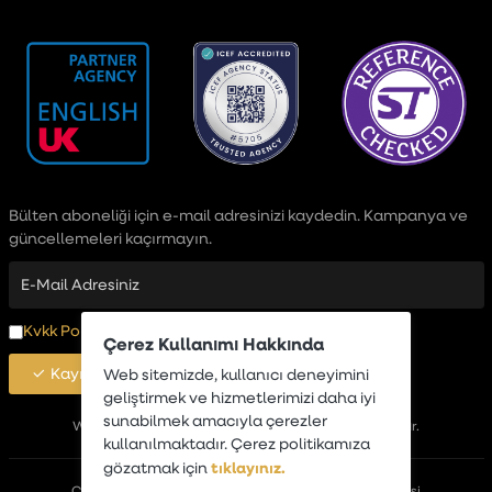
Bülten aboneliği için e-mail adresinizi kaydedin. Kampanya ve
güncellemeleri kaçırmayın.
Kvkk Politikası
okudum, Onaylıyorum
Çerez Kullanımı Hakkında
Kayıt Ol
Web sitemizde, kullanıcı deneyimini
geliştirmek ve hizmetlerimizi daha iyi
sunabilmek amacıyla çerezler
Wimbledon Global
Wimbledon Abroad bir
markasıdır.
kullanılmaktadır. Çerez politikamıza
tıklayınız.
gözatmak için
Çerez Politikası
Kvkk Politikası
Mesafeli Satış Sözleşmesi