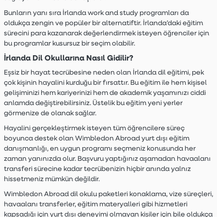
Bunların yanı sıra İrlanda work and study programları da
oldukça zengin ve popüler bir alternatiftir. İrlanda’daki eğitim
sürecini para kazanarak değerlendirmek isteyen öğrenciler için
bu programlar kusursuz bir seçim olabilir.
İrlanda Dil Okullarına Nasıl Gidilir?
Eşsiz bir hayat tecrübesine neden olan İrlanda dil eğitimi, pek
çok kişinin hayalini kurduğu bir fırsattır. Bu eğitim ile hem kişisel
gelişiminizi hem kariyerinizi hem de akademik yaşamınızı ciddi
anlamda değiştirebilirsiniz. Üstelik bu eğitim yeni yerler
görmenize de olanak sağlar.
Hayalini gerçekleştirmek isteyen tüm öğrencilere süreç
boyunca destek olan Wimbledon Abroad yurt dışı eğitim
danışmanlığı, en uygun programı seçmeniz konusunda her
zaman yanınızda olur. Başvuru yaptığınız aşamadan havaalanı
transferi sürecine kadar tecrübenizin hiçbir anında yalnız
hissetmeniz mümkün değildir.
Wimbledon Abroad dil okulu paketleri konaklama, vize süreçleri,
havaalanı transferler, eğitim materyalleri gibi hizmetleri
kapsadığı için yurt dışı deneyimi olmayan kişiler için bile oldukça