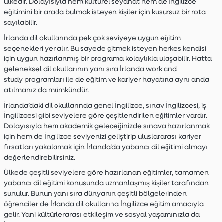
ülkedir. Dolayısıyla hem kültürel seyahat hem de İngilizce
eğitimini bir arada bulmak isteyen kişiler için kusursuz bir rota
sayılabilir.
İrlanda dil okullarında pek çok seviyeye uygun eğitim
seçenekleri yer alır. Bu sayede gitmek isteyen herkes kendisi
için uygun hazırlanmış bir programa kolaylıkla ulaşabilir. Hatta
geleneksel dil okullarının yanı sıra İrlanda work and
study programları ile de eğitim ve kariyer hayatına aynı anda
atılmanız da mümkündür.
İrlanda’daki dil okullarında genel İngilizce, sınav İngilizcesi, iş
İngilizcesi gibi seviyelere göre çeşitlendirilen eğitimler vardır.
Dolayısıyla hem akademik geleceğinizde sınava hazırlanmak
için hem de İngilizce seviyenizi geliştirip uluslararası kariyer
fırsatları yakalamak için İrlanda’da yabancı dil eğitimi almayı
değerlendirebilirsiniz.
Ülkede çeşitli seviyelere göre hazırlanan eğitimler, tamamen
yabancı dil eğitimi konusunda uzmanlaşmış kişiler tarafından
sunulur. Bunun yanı sıra dünyanın çeşitli bölgelerinden
öğrenciler de İrlanda dil okullarına İngilizce eğitim amacıyla
gelir. Yani kültürlerarası etkileşim ve sosyal yaşamınızla da