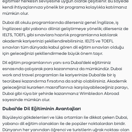
eğitimler herkesin seviyesine uygun olarak çeşitlenir. Bu sayede
kendi ihtiyaçlarınıza yönelik bir programa kolaylıkla katılmanız
mümkün olur.
Dubai dil okulu programlarında dilerseniz genel İngilizce, iş
İngilizcesi gibi yabancı dilinizi geliştirmeye yönelik; dilerseniz de
IELTS, TOEFL gibi sınavlara hazırlık programlarına katılarak
akademik kariyerinizi şekillendirebilirsiniz. IELTS ve TOEFL
sınavları tüm dünyada kabul gören dil eğitim sınavları olduğu
için geleceğinizi şekillendirmede büyük önem taşır.
Dil eğitim programlarının yanı sıra Dubai’deki eğitiminiz
esnasında çalışarak para kazanmanız da mümkündür. Dubai
work and travel programları ile kariyerinize Dubai’de bir iş
tecrübesi kazandırma fırsatına da sahip olabilirsiniz. Akademik
geleceğinizi kurarken masraflarınızı karşılayabileceğiniz parayı,
Dubai gibi rüya bir şehirde kazanmanız Wimbledon Abroad
sayesinde mümkün olur.
Dubai’de Dil Eğitiminin Avantajları
Büyüleyici gökdelenleri ve lüks ortamları ile dikkat çeken Dubai,
yabancı dil eğitim olanakları ile de popüler noktalardan biridir.
Dünyanın her yanından öğrenci ve turistlerin uğrak noktası olan