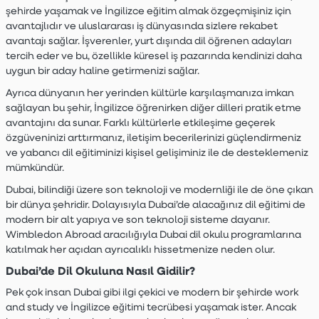
şehirde yaşamak ve İngilizce eğitim almak özgeçmişiniz için
avantajlıdır ve uluslararası iş dünyasında sizlere rekabet
avantajı sağlar. İşverenler, yurt dışında dil öğrenen adayları
tercih eder ve bu, özellikle küresel iş pazarında kendinizi daha
uygun bir aday haline getirmenizi sağlar.
Ayrıca dünyanın her yerinden kültürle karşılaşmanıza imkan
sağlayan bu şehir, İngilizce öğrenirken diğer dilleri pratik etme
avantajını da sunar. Farklı kültürlerle etkileşime geçerek
özgüveninizi arttırmanız, iletişim becerilerinizi güçlendirmeniz
ve yabancı dil eğitiminizi kişisel gelişiminiz ile de desteklemeniz
mümkündür.
Dubai, bilindiği üzere son teknoloji ve modernliği ile de öne çıkan
bir dünya şehridir. Dolayısıyla Dubai’de alacağınız dil eğitimi de
modern bir alt yapıya ve son teknoloji sisteme dayanır.
Wimbledon Abroad aracılığıyla Dubai dil okulu programlarına
katılmak her açıdan ayrıcalıklı hissetmenize neden olur.
Dubai’de Dil Okuluna Nasıl Gidilir?
Pek çok insan Dubai gibi ilgi çekici ve modern bir şehirde work
and study ve İngilizce eğitimi tecrübesi yaşamak ister. Ancak