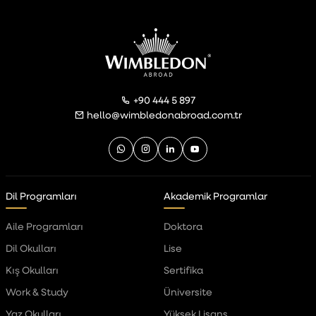
+90 444 5 897
hello@wimbledonabroad.com.tr
Dil Programları
Akademik Programlar
Aile Programları
Doktora
Dil Okulları
Lise
Kış Okulları
Sertifika
Work & Study
Üniversite
Yaz Okulları
Yüksek Lisans