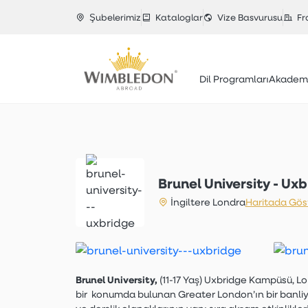
Şubelerimiz
Kataloglar
Vize Basvurusu
Fr
Dil Programları
Akademi
Brunel University - Ux
İngiltere Londra
Haritada Gös
Brunel University,
(11-17 Yaş) Uxbridge Kampüsü, L
bir
konumda bulunan Greater London’ın bir banli