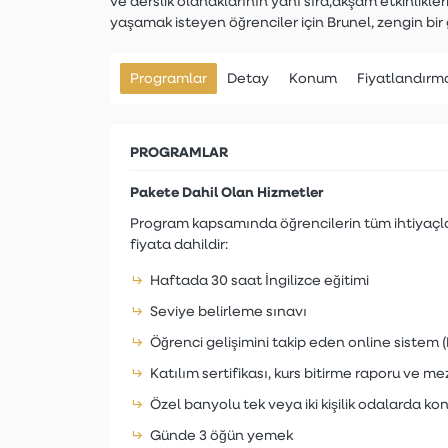
ve derslik olanaklarının yanı sıra,akşam etkinlikler
yaşamak isteyen öğrenciler için Brunel, zengin bir
Programlar
Detay
Konum
Fiyatlandırm
PROGRAMLAR
Pakete Dahil Olan Hizmetler
Program kapsamında öğrencilerin tüm ihtiyaçlar
fiyata dahildir:
Haftada 30 saat İngilizce eğitimi
Seviye belirleme sınavı
Öğrenci gelişimini takip eden online sistem 
Katılım sertifikası, kurs bitirme raporu ve me
Özel banyolu tek veya iki kişilik odalarda k
Günde 3 öğün yemek