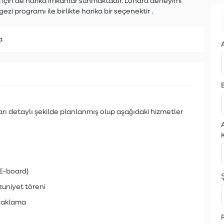
i için de harika imkanlar
sunmaktadır.
Londra deneyimi
 gezi programı
ile birlikte harika bir seçenektir .
a
ı detaylı şekilde planlanmış olup aşağıdaki hizmetler
(E-board)
Ş
zuniyet töreni
onaklama