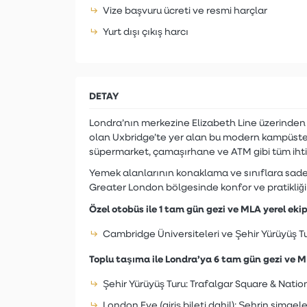
Vize başvuru ücreti ve resmi harçlar
Yurt dışı çıkış harcı
DETAY
Londra’nın merkezine Elizabeth Line üzerinden ya
olan Uxbridge’te yer alan bu modern kampüste 
süpermarket, çamaşırhane ve ATM gibi tüm ihtiy
Yemek alanlarının konaklama ve sınıflara sad
Greater London bölgesinde konfor ve pratikliği
Özel otobüs ile 1 tam gün gezi ve MLA yerel ekip
Cambridge Üniversiteleri ve Şehir Yürüyüş T
Toplu taşıma ile Londra’ya 6 tam gün gezi ve M
Şehir Yürüyüş Turu: Trafalgar Square & Nation
London Eye (giriş bileti dahil): Şehrin sim