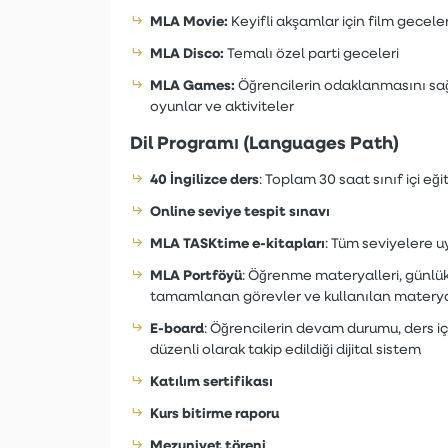
MLA Movie:
Keyifli akşamlar için film geceler
MLA Disco:
Temalı özel parti geceleri
MLA Games:
Öğrencilerin odaklanmasını sağl
oyunlar ve aktiviteler
Dil Programı (Languages Path)
40 İngilizce ders
: Toplam 30 saat sınıf içi eği
Online seviye tespit sınavı
MLA TASKtime e-kitapları
: Tüm seviyelere u
MLA Portföyü
: Öğrenme materyalleri, günlü
tamamlanan görevler ve kullanılan materyal
E-board
: Öğrencilerin devam durumu, ders içe
düzenli olarak takip edildiği dijital sistem
Katılım sertifikası
Kurs bitirme raporu
Mezuniyet töreni