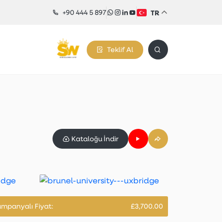
+90 444 5 897
TR
Teklif Al
Kataloğu İndir
mpanyalı Fiyat:
£3,700.00