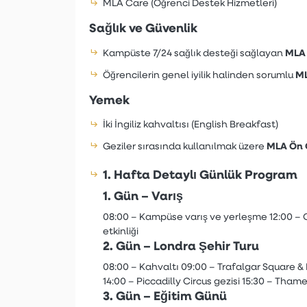
MLA Care (Öğrenci Destek Hizmetleri)
Sağlık ve Güvenlik
MLA 
Kampüste 7/24 sağlık desteği sağlayan
ML
Öğrencilerin genel iyilik halinden sorumlu
Yemek
İki İngiliz kahvaltısı (English Breakfast)
MLA Ön 
Geziler sırasında kullanılmak üzere
1. Hafta Detaylı Günlük Program
1. Gün – Varış
08:00 – Kampüse varış ve yerleşme
12:00 – 
etkinliği
2. Gün – Londra Şehir Turu
08:00 – Kahvaltı
09:00 – Trafalgar Square & 
14:00 – Piccadilly Circus gezisi
15:30 – Thames
3. Gün – Eğitim Günü