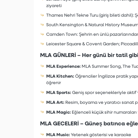
ziyareti
Thames Nehri Tekne Turu (giriş bileti dahil)
South Kensington & Natural History Museum: 
Camden Town: Şehrin en ünlü pazarlarından 
Leicester Square & Covent Garden; Piccadill
MLA GÜNLERİ – Her günü bir tatil gib
MLA Experience:
MLA Summer Song, The Tudo
MLA Kitchen:
Öğrenciler İngilizce pratik ya
öğrenir
MLA Sports:
Geniş spor seçenekleriyle aktif
MLA Art:
Resim, boyama ve yaratıcı sanat pr
MLA Magic:
Eğlenceli küçük sihir numaraları
MLA GECELERİ – Güneş batınca eğle
MLA Music:
Yetenek gösterisi ve karaoke