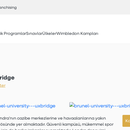
anchising
k Programlar
Sınavlar
Ülkeler
Wimbledon Kampları
bridge
ter
ondra’nın cazibe merkezlerine ve havaalanlarına yakın
Ka
yösünde yer almaktadır. Güvenli kampüsü,
mükemmel spor