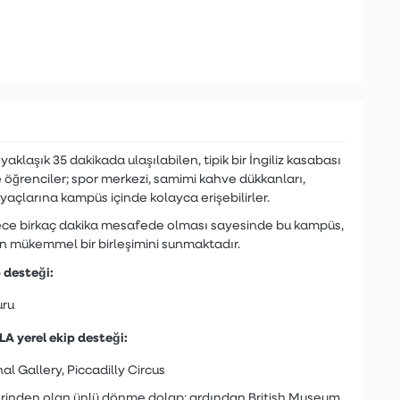
klaşık 35 dakikada ulaşılabilen, tipik bir İngiliz kasabası
öğrenciler; spor merkezi, samimi kahve dükkanları,
açlarına kampüs içinde kolayca erişebilirler.
ece birkaç dakika mesafede olması sayesinde bu kampüs,
n mükemmel bir birleşimini sunmaktadır.
 desteği:
uru
LA yerel ekip desteği:
al Gallery, Piccadilly Circus
gelerinden olan ünlü dönme dolap; ardından British Museum