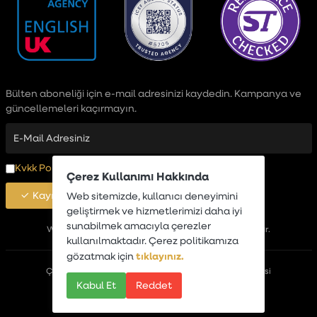
Bülten aboneliği için e-mail adresinizi kaydedin. Kampanya ve
güncellemeleri kaçırmayın.
Kvkk Politikası
okudum, Onaylıyorum
Çerez Kullanımı Hakkında
Kayıt Ol
Web sitemizde, kullanıcı deneyimini
geliştirmek ve hizmetlerimizi daha iyi
sunabilmek amacıyla çerezler
Wimbledon Global
Wimbledon Abroad bir
markasıdır.
kullanılmaktadır. Çerez politikamıza
tıklayınız.
gözatmak için
Çerez Politikası
Kvkk Politikası
Mesafeli Satış Sözleşmesi
Kabul Et
Reddet
Pill