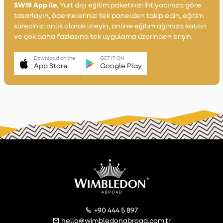
SW19 App ile
, Yurt dışı eğitim paketinizi ihtiyacınıza göre
tasarlayın, ödemelerinizi tek panelden takip edin, eğitim
sürecinizi anlık olarak izleyin, online eğitim ağımıza katılın
ve çok daha fazlasına tek uygulama üzerinden erişin.
Download on the
GET IT ON
App Store
Google Play
+90 444 5 897
hello@wimbledonabroad.com.tr