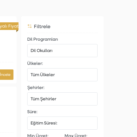
Filtrele
alı Fiyat
Dil Programları
Ülkeler:
İncele
Şehirler:
Süre:
Min Ücret:
Max Ücret: