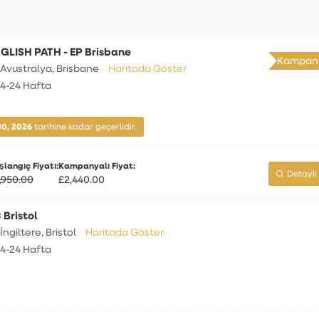
GLISH PATH - EP Brisbane
Kampany
Avustralya, Brisbane
Haritada Göster
4-24 Hafta
30, 2026
tarihine kadar geçerlidir.
langıç Fiyatı:
Kampanyalı Fiyat:
Detaylı 
,950.00
£2,440.00
 Bristol
İngiltere, Bristol
Haritada Göster
4-24 Hafta