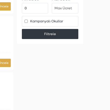
İncele
Kampanyalı Okullar
Filtrele
İncele