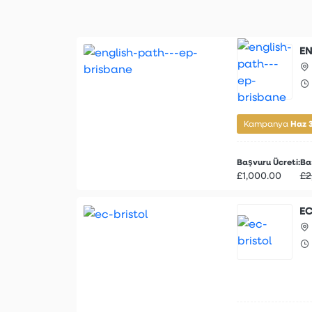
EN
Haz 
Kampanya
Başvuru Ücreti:
Baş
£1,000.00
£2
EC