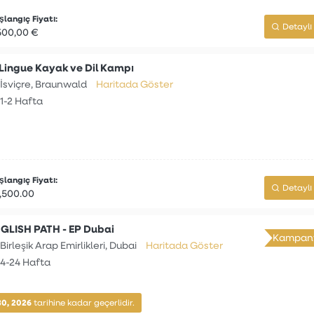
langıç Fiyatı:
Detaylı 
500,00 €
iLingue Kayak ve Dil Kampı
İsviçre, Braunwald
Haritada Göster
1-2 Hafta
langıç Fiyatı:
Detaylı 
,500.00
GLISH PATH - EP Dubai
Kampany
Birleşik Arap Emirlikleri, Dubai
Haritada Göster
4-24 Hafta
30, 2026
tarihine kadar geçerlidir.