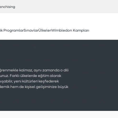
anchising
k Programlar
Sınavlar
Ülkeler
Wimbledon Kampları
l öğrenmekle kalmaz, aynı zamanda o dili
nuz. Farklı ülkelerde eğitim alarak
abilir, yeni kültürleri keşfederek
demik hem de kişisel gelişiminize büyük