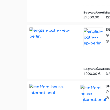
Başvuru Ücreti:
Baş
£1,000.00
£2
EN
Başvuru Ücreti:
Baş
1.000,00 €
3.
St