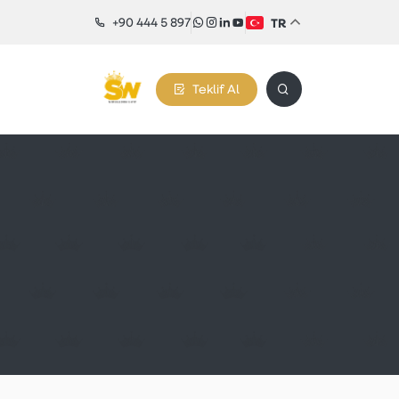
+90 444 5 897
TR
Teklif Al