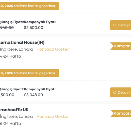
30, 2026
tarihine kadar geçerlidir.
langıç Fiyatı:
Kampanyalı Fiyat:
Detaylı 
,940.00
$2,500.00
ternational House(IH)
Kampany
İngiltere, Londra
Haritada Göster
4-24 Hafta
30, 2026
tarihine kadar geçerlidir.
langıç Fiyatı:
Kampanyalı Fiyat:
Detaylı 
,500.00
£3,048.00
rachcaffe UK
Kampany
İngiltere, Londra
Haritada Göster
6-24 Hafta