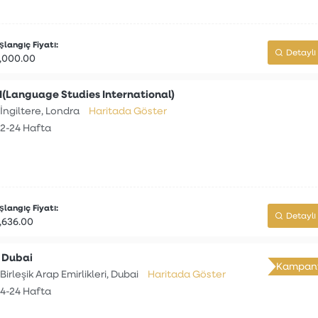
langıç Fiyatı:
Detaylı 
,000.00
I(Language Studies International)
İngiltere, Londra
Haritada Göster
2-24 Hafta
langıç Fiyatı:
Detaylı 
,636.00
 Dubai
Kampany
Birleşik Arap Emirlikleri, Dubai
Haritada Göster
4-24 Hafta