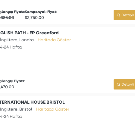
langıç Fiyatı:
Kampanyalı Fiyat:
Detaylı 
,335.00
$2,750.00
GLISH PATH - EP Greenford
İngiltere, Londra
Haritada Göster
4-24 Hafta
langıç Fiyatı:
Detaylı 
,470.00
TERNATIONAL HOUSE BRISTOL
İngiltere, Bristol
Haritada Göster
4-24 Hafta