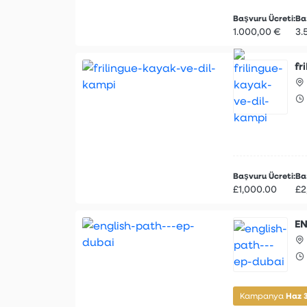
Başvuru Ücreti:
Baş
1.000,00 €
3.
fr
Başvuru Ücreti:
Baş
£1,000.00
£2
EN
Haz 
Kampanya