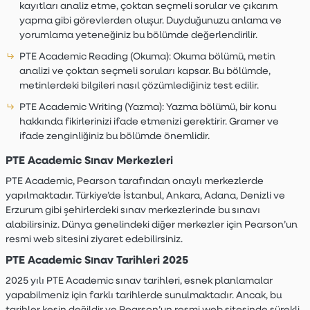
kayıtları analiz etme, çoktan seçmeli sorular ve çıkarım
yapma gibi görevlerden oluşur. Duyduğunuzu anlama ve
yorumlama yeteneğiniz bu bölümde değerlendirilir.
PTE Academic Reading (Okuma):
Okuma bölümü, metin
analizi ve çoktan seçmeli soruları kapsar. Bu bölümde,
metinlerdeki bilgileri nasıl çözümlediğiniz test edilir.
PTE Academic Writing (Yazma):
Yazma bölümü, bir konu
hakkında fikirlerinizi ifade etmenizi gerektirir. Gramer ve
ifade zenginliğiniz bu bölümde önemlidir.
PTE Academic Sınav Merkezleri
PTE Academic, Pearson tarafından onaylı merkezlerde
yapılmaktadır. Türkiye’de İstanbul, Ankara, Adana, Denizli ve
Erzurum gibi şehirlerdeki sınav merkezlerinde bu sınavı
alabilirsiniz. Dünya genelindeki diğer merkezler için Pearson’un
resmi web sitesini ziyaret edebilirsiniz.
PTE Academic Sınav Tarihleri 2025
2025 yılı PTE Academic sınav tarihleri, esnek planlamalar
yapabilmeniz için farklı tarihlerde sunulmaktadır. Ancak, bu
tarihler kesin değildir ve Pearson’un resmi web sitesinde sürekli