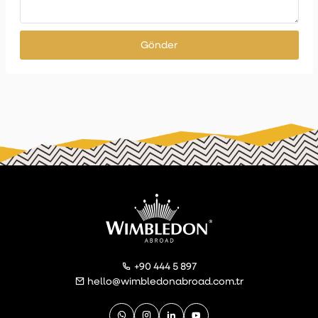
Gönder
+90 444 5 897
hello@wimbledonabroad.com.tr