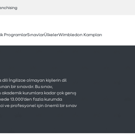
anchising
k Programlar
Sınavlar
Ülkeler
Wimbledon Kampları
ili İngilizce olmayan kişilerin dil
nan bir sınavdır. Bu sınav,
en akademik kurumlara kadar çok genış
lkede 13.000’den fazla kurumda
ci ve profesyonel için önemli bir sınav