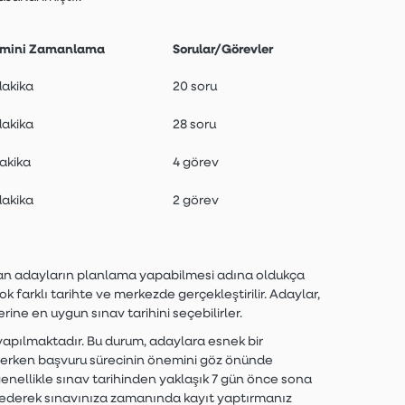
mini Zamanlama
Sorular/Görevle
r
dakika
20 soru
dakika
28 soru
dakika
4 görev
dakika
2 görev
lanan adayların planlama yapabilmesi adına oldukça
ok farklı tarihte ve merkezde gerçekleştirilir. Adaylar,
ine en uygun sınav tarihini seçebilirler.
 yapılmaktadır. Bu durum, adaylara esnek bir
eçerken başvuru sürecinin önemini göz önünde
nellikle sınav tarihinden yaklaşık 7 gün önce sona
t ederek sınavınıza zamanında kayıt yaptırmanız