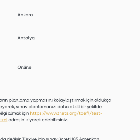
Ankara
Antalya
Online
ıcıların planlama yapmasını kolaylaştırmak için oldukça
leyerek, sınav planlamanızı daha etkili bir şekilde
ilgi almak için
https://www.tr.ets.org/toefl/test-
html
adresini ziyaret edebilirsiniz.
da değişir. Türkiye için sınav ücreti 185 Amerikan