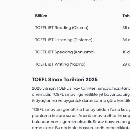
Bölüm
Tah
TOEFL iBT Reading (Okuma)
35 
TOEFL iBT Listening (Dinleme)
36 
TOEFL iBT Speaking (Konuşma)
16 
TOEFL iBT Writing (Yazma)
29 
TOEFL Sınav Tarihleri 2025
2025 yılı için TOEFL sınav tarihleri, sınava hazır
önemlidir. TOEFL sınavı, genellikle yıl boyunca birç
ihtiyaçlarına ve uygunluk durumlarına göre kendiler
TOEFL sınavları genellikle her ay birden fazla kez
planlama imkanı sunar. Ancak sınav tarihlerini s
bulundurmanız gerekmektedir. Sınav başvuruları ge
ermektedir. Bu nedenle başvuru tarihlerine dikka