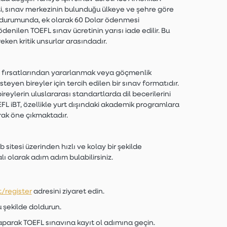
eti, sınav merkezinin bulunduğu ülkeye ve şehre göre
bi durumunda, ek olarak 60 Dolar ödenmesi
denilen TOEFL sınav ücretinin yarısı iade edilir. Bu
eken kritik unsurlar arasındadır.
 iş fırsatlarından yararlanmak veya göçmenlik
steyen bireyler için tercih edilen bir sınav formatıdır.
eylerin uluslararası standartlarda dil becerilerini
FL iBT, özellikle yurt dışındaki akademik programlara
arak öne çıkmaktadır.
sitesi üzerinden hızlı ve kolay bir şekilde
ı olarak adım adım bulabilirsiniz.
t/register
adresini ziyaret edin.
u şekilde doldurun.
yaparak TOEFL sınavına kayıt ol adımına geçin.