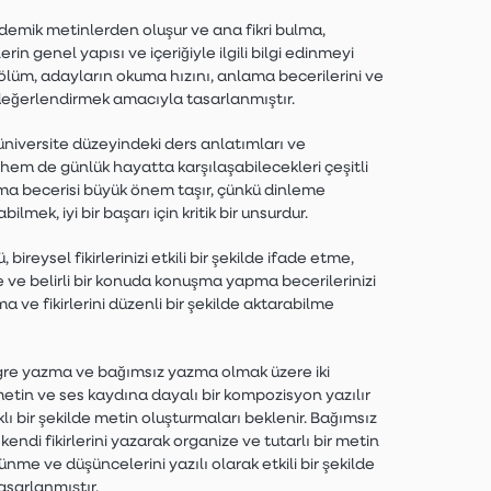
mik metinlerden oluşur ve ana fikri bulma,
rin genel yapısı ve içeriğiyle ilgili bilgi edinmeyi
bölüm, adayların okuma hızını, anlama becerilerini ve
 değerlendirmek amacıyla tasarlanmıştır.
niversite düzeyindeki ders anlatımları ve
em de günlük hayatta karşılaşabilecekleri çeşitli
ma becerisi büyük önem taşır, çünkü dinleme
ilmek, iyi bir başarı için kritik bir unsurdur.
ysel fikirlerinizi etkili bir şekilde ifade etme,
e ve belirli bir konuda konuşma yapma becerilerinizi
 ve fikirlerini düzenli bir şekilde aktarabilme
re yazma ve bağımsız yazma olmak üzere iki
etin ve ses kaydına dayalı bir kompozisyon yazılır
ı bir şekilde metin oluşturmaları beklenir. Bağımsız
endi fikirlerini yazarak organize ve tutarlı bir metin
ünme ve düşüncelerini yazılı olarak etkili bir şekilde
asarlanmıştır.