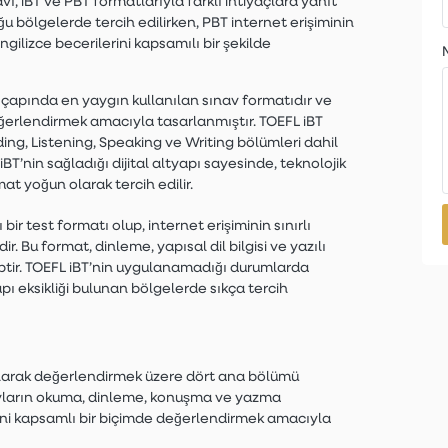
ı, iBT ve PBT formatlarıyla farklı ihtiyaçlara yanıt
ğu bölgelerde tercih edilirken, PBT internet erişiminin
İngilizce becerilerini kapsamılı bir şekilde
 çapında en yaygın kullanılan sınav formatıdır ve
 değerlendirmek amacıyla tasarlanmıştır. TOEFL iBT
ding, Listening, Speaking ve Writing bölümleri dahil
T’nin sağladığı dijital altyapı sayesinde, teknolojik
at yoğun olarak tercih edilir.
r test formatı olup, internet erişiminin sınırlı
Bu format, dinleme, yapısal dil bilgisi ve yazılı
iptir. TOEFL iBT’nin uygulanamadığı durumlarda
apı eksikliği bulunan bölgelerde sıkça tercih
ü olarak değerlendirmek üzere dört ana bölümü
ayların okuma, dinleme, konuşma ve yazma
liğini kapsamlı bir biçimde değerlendirmek amacıyla