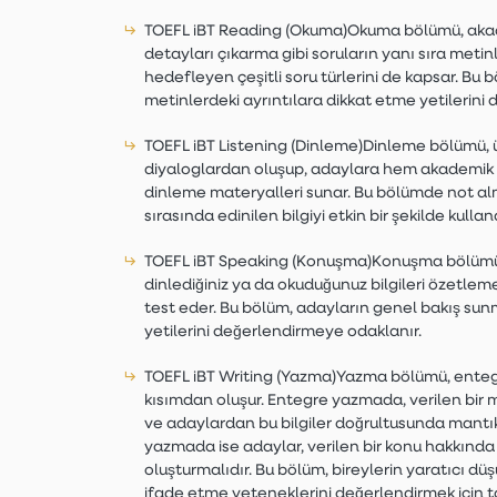
TOEFL iBT Reading (Okuma)Okuma bölümü, akade
detayları çıkarma gibi soruların yanı sıra metinle
hedefleyen çeşitli soru türlerini de kapsar. Bu 
metinlerdeki ayrıntılara dikkat etme yetilerini
TOEFL iBT Listening (Dinleme)Dinleme bölümü, ü
diyaloglardan oluşup, adaylara hem akademik h
dinleme materyalleri sunar. Bu bölümde not al
sırasında edinilen bilgiyi etkin bir şekilde kullanab
TOEFL iBT Speaking (Konuşma)Konuşma bölümü, bire
dinlediğiniz ya da okuduğunuz bilgileri özetlem
test eder. Bu bölüm, adayların genel bakış sunma
yetilerini değerlendirmeye odaklanır.
TOEFL iBT Writing (Yazma)Yazma bölümü, enteg
kısımdan oluşur. Entegre yazmada, verilen bir m
ve adaylardan bu bilgiler doğrultusunda mantıkl
yazmada ise adaylar, verilen bir konu hakkında k
oluşturmalıdır. Bu bölüm, bireylerin yaratıcı düş
ifade etme yeteneklerini değerlendirmek için t