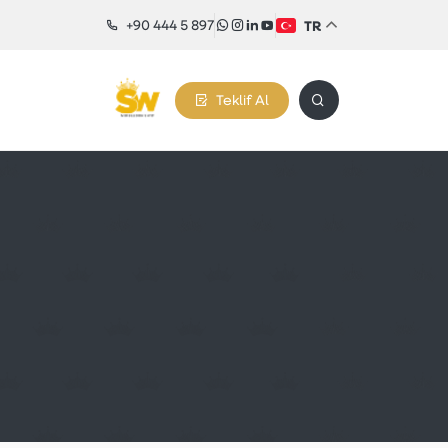
+90 444 5 897
TR
Teklif Al