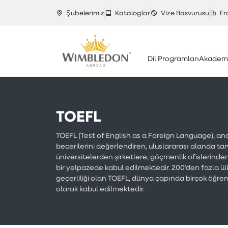
Şubelerimiz
Kataloglar
Vize Basvurusu
Fr
Dil Programları
Akademi
TOEFL
TOEFL (Test of English as a Foreign Language), ana d
becerilerini değerlendiren, uluslararası alanda tanı
üniversitelerden şirketlere, göçmenlik ofislerind
bir yelpazede kabul edilmektedir. 200’den fazla ü
geçerliliği olan TOEFL, dünya çapında birçok öğren
olarak kabul edilmektedir.