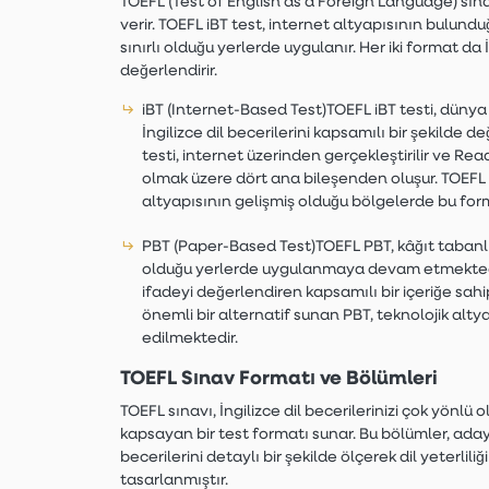
TOEFL (Test of English as a Foreign Language) sınav
verir. TOEFL iBT test, internet altyapısının bulundu
sınırlı olduğu yerlerde uygulanır. Her iki format da 
değerlendirir.
iBT (Internet-Based Test)TOEFL iBT testi, dünya
İngilizce dil becerilerini kapsamılı bir şekilde
testi, internet üzerinden gerçekleştirilir ve Rea
olmak üzere dört ana bileşenden oluşur. TOEFL iB
altyapısının gelişmiş olduğu bölgelerde bu form
PBT (Paper-Based Test)TOEFL PBT, kâğıt tabanlı bi
olduğu yerlerde uygulanmaya devam etmektedir. 
ifadeyi değerlendiren kapsamılı bir içeriğe sah
önemli bir alternatif sunan PBT, teknolojik alty
edilmektedir.
TOEFL Sınav Formatı ve Bölümleri
TOEFL sınavı, İngilizce dil becerilerinizi çok yönl
kapsayan bir test formatı sunar. Bu bölümler, ad
becerilerini detaylı bir şekilde ölçerek dil yeterli
tasarlanmıştır.