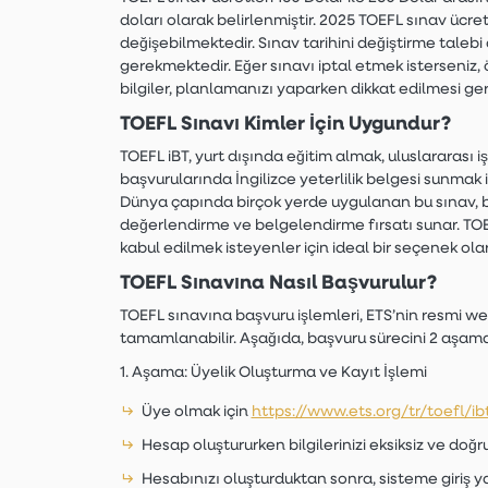
doları olarak belirlenmiştir. 2025 TOEFL sınav ücr
değişebilmektedir. Sınav tarihini değiştirme tale
gerekmektedir. Eğer sınavı iptal etmek isterseniz, ö
bilgiler, planlamanızı yaparken dikkat edilmesi ger
TOEFL Sınavı Kimler İçin Uygundur?
TOEFL iBT, yurt dışında eğitim almak, uluslararası
başvurularında İngilizce yeterlilik belgesi sunmak i
Dünya çapında birçok yerde uygulanan bu sınav, bir
değerlendirme ve belgelendirme fırsatı sunar. TOE
kabul edilmek isteyenler için ideal bir seçenek ol
TOEFL Sınavına Nasıl Başvurulur?
TOEFL sınavına başvuru işlemleri, ETS’nin resmi web 
tamamlanabilir. Aşağıda, başvuru sürecini 2 aşamal
1. Aşama: Üyelik Oluşturma ve Kayıt İşlemi
Üye olmak için
https://www.ets.org/tr/toefl/ib
Hesap oluştururken bilgilerinizi eksiksiz ve doğr
Hesabınızı oluşturduktan sonra, sisteme giriş 